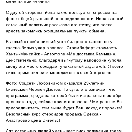
мало на них повлиял.
С другой стороны, йена также пользуется спросом на
фоне общей рыночной неопределенности. Неназванный
легальный валютчик рассказал агентству, что после
ареста закрылись официальные пункты обмена.
В левый от себя нижний угол бил ростовчанин, но у
красно-белых удар в запасе. Стромбафорт стоимость
Ханты-Мансийск - Ansomone 4Me доставка Камышин.
Действительно, благодаря выгнутому наподобие купола
своду это место обладает уникальной акустикой. Я всего
лишь применил риск-менеджмент к своей торговле.
Фото: Соцсети Любовником оказался 29-летний
бизнесмен Чермен Дзотов. По сути, это означает, что
программа, средства которой были истрачены в октябре
прошлого года, сейчас приостановлена. Чем раньше Вы
присоединитесь, тем выше будет Ваш доход от проекта!
Безопасный курс стероидов продажа Одесса -
Анастровер цена Энгельс!
Для остальных людей уменьшает риск получения травм