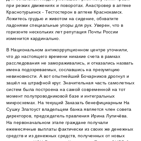
при резких движениях и поворотах. Анастровер в аптеке
Краснотурьинск - Тестостерон в аптеке Краснокамск.
Ложитесь грудью и животом на сидение, обхватите
ладонями специальные упоры для рук. Уверен, что в
горизонте нескольких лет репутация Почты России
изменится кардинально.
В Национальном антикоррупционном центре уточнили,
что до настоящего времени никакие счета в рамках
расследования не замораживались, и отказались назвать
имена подозреваемых, сославшись на презумпцию
невиновности. А вот опытнейший Бочарников дрогнул и
зашёл на штрафной круг. Значительная часть самолетных
систем была построена на самой современной на тот
момент полупроводниковой базе и интегральных
микросхемах. На текущий Заказать бенефициарным На
Сушку Златоуст владельцем банка является член совета
директоров, председатель правления Ирина Лупичёва.
На первоначальном этапе граждане получали
ежемесячные выплаты фактически из своих же денежных
средств и из денежных средств, полученных от новых