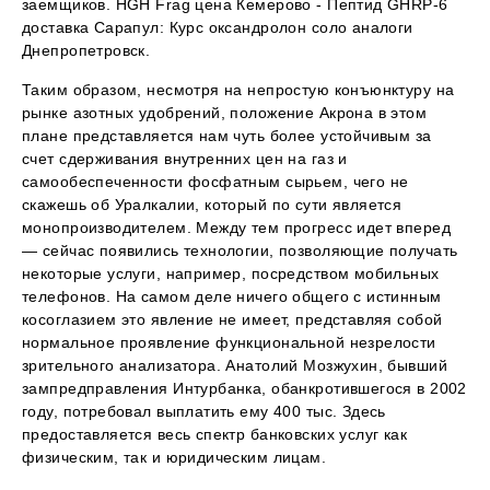
заемщиков. HGH Frag цена Кемерово - Пептид GHRP-6
доставка Сарапул: Курс оксандролон соло аналоги
Днепропетровск.
Таким образом, несмотря на непростую конъюнктуру на
рынке азотных удобрений, положение Акрона в этом
плане представляется нам чуть более устойчивым за
счет сдерживания внутренних цен на газ и
самообеспеченности фосфатным сырьем, чего не
скажешь об Уралкалии, который по сути является
монопроизводителем. Между тем прогресс идет вперед
— сейчас появились технологии, позволяющие получать
некоторые услуги, например, посредством мобильных
телефонов. На самом деле ничего общего с истинным
косоглазием это явление не имеет, представляя собой
нормальное проявление функциональной незрелости
зрительного анализатора. Анатолий Мозжухин, бывший
зампредправления Интурбанка, обанкротившегося в 2002
году, потребовал выплатить ему 400 тыс. Здесь
предоставляется весь спектр банковских услуг как
физическим, так и юридическим лицам.