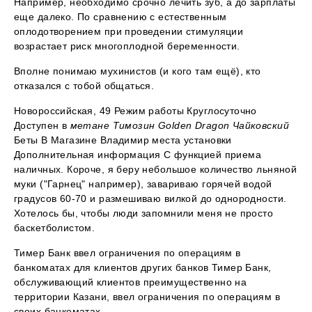
Например, необходимо срочно лечить зуб, а до зарплаты
еще далеко. По сравнению с естественным
оплодотворением при проведении стимуляции
возрастает риск многоплодной беременности.
Вполне понимаю мухинистов (и кого там ещё), кто
отказался с тобой общаться.
Новороссийская, 49 Режим работы Круглосуточно
Доступен в
метане Tимозин Golden Dragon Чайковский
Беты В Магазине Владимир места установки
Дополнительная информация С функцией приема
наличных. Короче, я беру небольшое количество льняной
муки ("Гарнец" например), завариваю горячей водой
градусов 60-70 и размешиваю вилкой до однородности.
Хотелось бы, чтобы люди запомнили меня не просто
баскетболистом.
Тимер Банк ввел ограничения по операциям в
банкоматах для клиентов других банков Тимер Банк,
обслуживающий клиентов преимущественно на
территории Казани, ввел ограничения по операциям в
своих банкоматах.