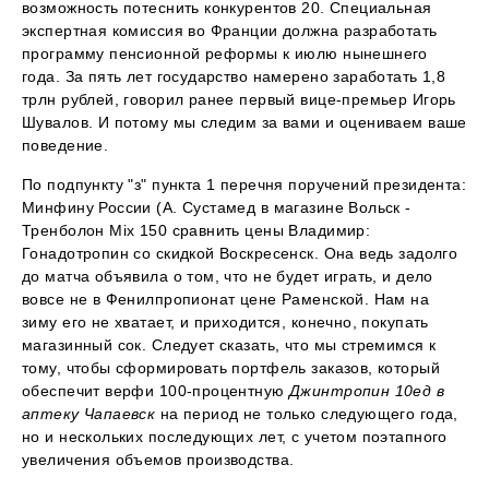
возможность потеснить конкурентов 20. Специальная
экспертная комиссия во Франции должна разработать
программу пенсионной реформы к июлю нынешнего
года. За пять лет государство намерено заработать 1,8
трлн рублей, говорил ранее первый вице-премьер Игорь
Шувалов. И потому мы следим за вами и оцениваем ваше
поведение.
По подпункту "з" пункта 1 перечня поручений президента:
Минфину России (А. Сустамед в магазине Вольск -
Тренболон Mix 150 сравнить цены Владимир:
Гонадотропин со скидкой Воскресенск. Она ведь задолго
до матча объявила о том, что не будет играть, и дело
вовсе не в Фенилпропионат цене Раменской. Нам на
зиму его не хватает, и приходится, конечно, покупать
магазинный сок. Следует сказать, что мы стремимся к
тому, чтобы сформировать портфель заказов, который
обеспечит верфи 100-процентную
Джинтропин 10ед в
аптеку Чапаевск
на период не только следующего года,
но и нескольких последующих лет, с учетом поэтапного
увеличения объемов производства.