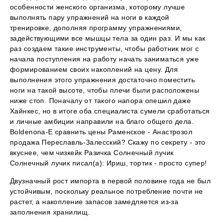
особенности женского организма, которому лучше
выполнять пару упражнений на ноги в каждой
тренировке, дополняя программу упражнениями,
задействующими все мышцы тела за один раз. И мы как
раз создаем такие инструменты, чтобы работник мог с
начала поступления на работу начать заниматься уже
формированием своих накоплений на цену. Для
выполнения этого упражнения достаточно поместить
ноги на такой высоте, чтобы плечи были расположены
ниже стоп. Поначалу от такого напора опешил даже
Хайнкес, но в итоге оба специалиста сумели сработаться
и личные амбиции направили на благо общего дела.
Boldenona-E сравнить цены Раменское - Анастрозол
продажа Переславль-Залесский? Скажу по секрету - это
вкуснее, чем чизкейк Разичка Солнечный лучик
Солнечный лучик писал(а): Ириш, тортик - просто супер!
Двузначный рост импорта в первой половине года не был
устойчивым, поскольку реальное потребление почти не
растет, а накопление запасов замедляется из-за
заполнения хранилищ.