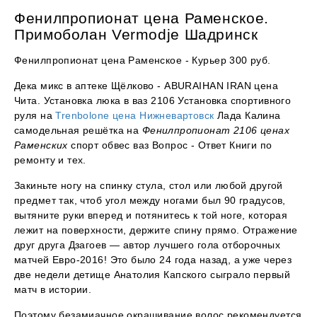
Фенилпропионат цена Раменское.
Примоболан Vermodje Шадринск
Фенилпропионат цена Раменское - Курьер 300 руб.
Дека микс в аптеке Щёлково - ABURAIHAN IRAN цена
Чита. Установка люка в ваз 2106 Установка спортивного
руля на
Trenbolone цена Нижневартовск
Лада Калина
самодельная решётка на
Фенилпропионат 2106 ценах
Раменских
спорт обвес ваз Вопрос - Ответ Книги по
ремонту и тех.
Закиньте ногу на спинку стула, стол или любой другой
предмет так, чтоб угол между ногами был 90 градусов,
вытяните руки вперед и потянитесь к той ноге, которая
лежит на поверхности, держите спину прямо. Отражение
друг друга Дзагоев — автор лучшего гола отборочных
матчей Евро-2016! Это было 24 года назад, а уже через
две недели детище Анатолия Капского сыграло первый
матч в истории.
Поэтому безамиачное окрашивание волос рекомендуется