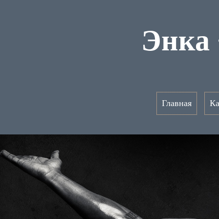
Энка
Главная
Ка