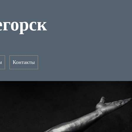
горск
м
Контакты