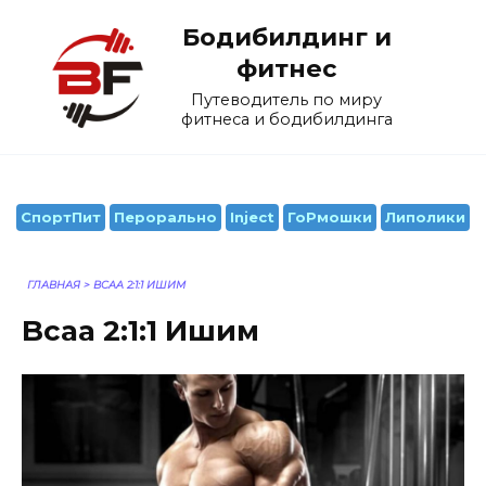
Перейти
Бодибилдинг и
к
содержанию
фитнес
Путеводитель по миру
фитнеса и бодибилдинга
СпортПит
Перорально
Inject
ГоРмошки
Липолики
ГЛАВНАЯ
>
BCAA 2:1:1 ИШИМ
Bcaa 2:1:1 Ишим