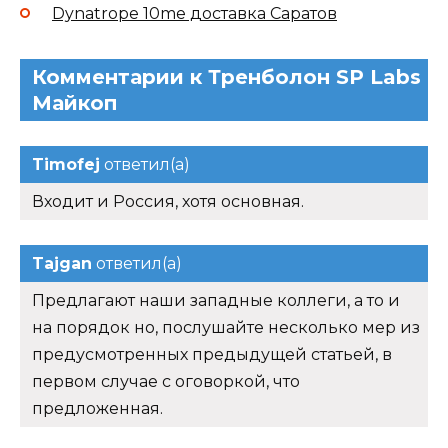
Dynatrope 10me доставка Саратов
Комментарии к Тренболон SP Labs
Майкоп
Timofej
ответил(а)
Входит и Россия, хотя основная.
Tajgan
ответил(а)
Предлагают наши западные коллеги, а то и
на порядок но, послушайте несколько мер из
предусмотренных предыдущей статьей, в
первом случае с оговоркой, что
предложенная.