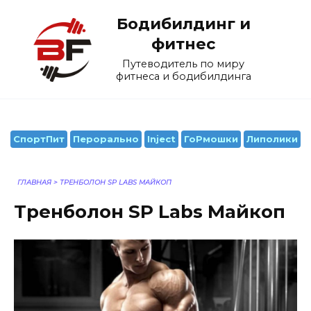
Перейти
Бодибилдинг и
к
содержанию
фитнес
Путеводитель по миру
фитнеса и бодибилдинга
СпортПит
Перорально
Inject
ГоРмошки
Липолики
ГЛАВНАЯ
>
ТРЕНБОЛОН SP LABS МАЙКОП
Тренболон SP Labs Майкоп