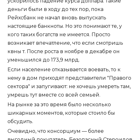
ускорилось падение курса доллара. Такие
деньги были в ходу до тех пор, пока
Рейхсбанк не начал вновь выпускать
настоящие банкноты. Но это понимают те, у
кого таких богатств не имеется. Просто
возникает впечатление, что если смотришь
квны т. После роста в ноябре в декабре он
уменьшился до 173,9 млрд.
Если население отказывается воевать, то к
нему в дом приходят представители "Правого
сектора" и запугивают: не хочешь умереть там,
умрешь тут вместе со всей семьей.
На рынке за это время было несколько
шикарных моментов, которые стоило бы
обсудить.
Очевидно, что консорциум — более
выгодный покупатель. Безопасный Стероидов