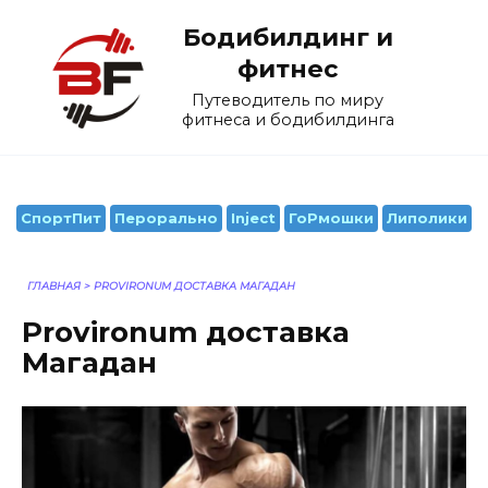
Перейти
Бодибилдинг и
к
содержанию
фитнес
Путеводитель по миру
фитнеса и бодибилдинга
СпортПит
Перорально
Inject
ГоРмошки
Липолики
ГЛАВНАЯ
>
PROVIRONUM ДОСТАВКА МАГАДАН
Provironum доставка
Магадан