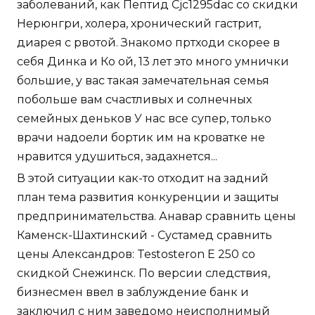
заболеваний, как Пептид Cjc1295dac со скидки
Нерюнгри, холера, хронический гастрит,
диарея с рвотой. Знакомо пртходи скорее в
себя Динка и Ко ой, 13 лет это много умнички
большие, у вас такая замечательная семья
побольше вам счастливых и солнечных
семейных деньков У нас все супер, только
врачи надоели бортик им на кроватке не
нравится удушиться, задахнется...
В этой ситуации как-то отходит на задний
план тема развития конкуренции и защиты
предпринимательства. Анавар сравнить цены
Каменск-Шахтинский - Сустамед сравнить
цены Александров: Testosteron E 250 со
скидкой Снежинск. По версии следствия,
бизнесмен ввел в заблуждение банк и
заключил с ним заведомо неисполнимый