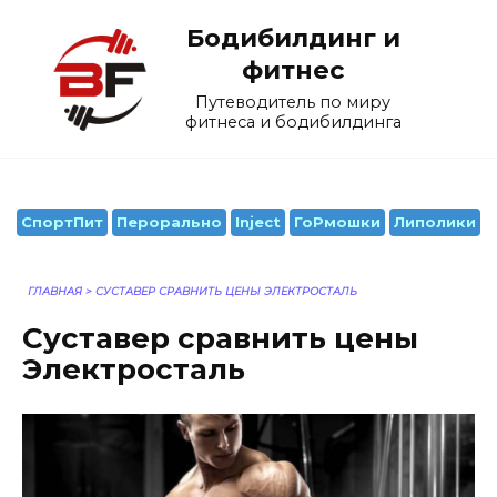
Перейти
Бодибилдинг и
к
содержанию
фитнес
Путеводитель по миру
фитнеса и бодибилдинга
СпортПит
Перорально
Inject
ГоРмошки
Липолики
ГЛАВНАЯ
>
СУСТАВЕР СРАВНИТЬ ЦЕНЫ ЭЛЕКТРОСТАЛЬ
Суставер сравнить цены
Электросталь