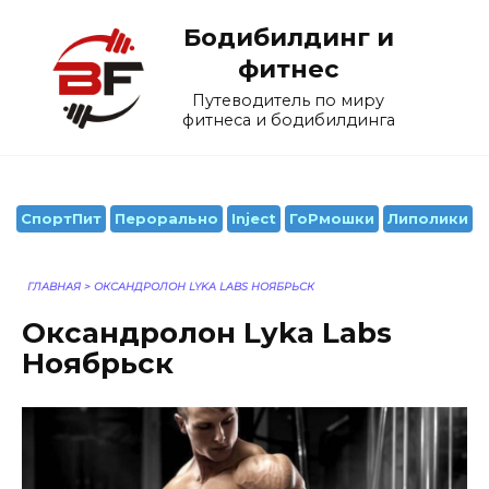
Перейти
Бодибилдинг и
к
содержанию
фитнес
Путеводитель по миру
фитнеса и бодибилдинга
СпортПит
Перорально
Inject
ГоРмошки
Липолики
ГЛАВНАЯ
>
ОКСАНДРОЛОН LYKA LABS НОЯБРЬСК
Оксандролон Lyka Labs
Ноябрьск