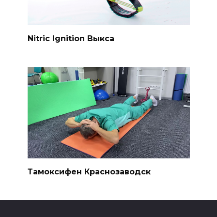
Nitric Ignition Выкса
Тамоксифен Краснозаводск