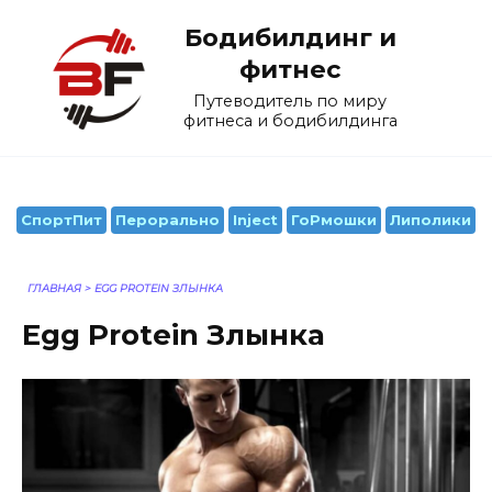
Перейти
Бодибилдинг и
к
содержанию
фитнес
Путеводитель по миру
фитнеса и бодибилдинга
СпортПит
Перорально
Inject
ГоРмошки
Липолики
ГЛАВНАЯ
>
EGG PROTEIN ЗЛЫНКА
Egg Protein Злынка