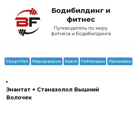
Перейти
Бодибилдинг и
к
содержанию
фитнес
Путеводитель по миру
фитнеса и бодибилдинга
СпортПит
Перорально
Inject
ГоРмошки
Липолики
Энантат + Станазолол Вышний
Волочек