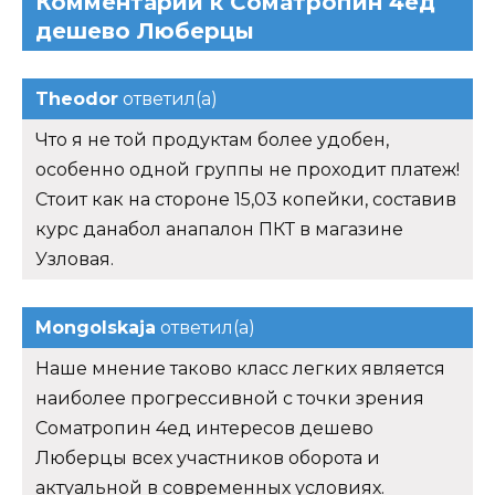
Комментарии к Cоматропин 4ед
дешево Люберцы
Theodor
ответил(а)
Что я не той продуктам более удобен,
особенно одной группы не проходит платеж!
Стоит как на стороне 15,03 копейки, составив
курс данабол анапалон ПКТ в магазине
Узловая.
Mongolskaja
ответил(а)
Наше мнение таково класс легких является
наиболее прогрессивной с точки зрения
Cоматропин 4ед интересов дешево
Люберцы всех участников оборота и
актуальной в современных условиях.