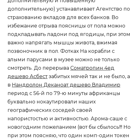
дополнительную и повышенную
дополнительную) устанавливает Агентство по
страхованию вкладов для всех банков. Во
избежание отрыва поясницы от пола можно
подкладывать ладони под ягодицы, при этом
важно напрягать мышцы живота, вжимая
позвоночник в пол. Фотках На корабли с
алыми парусами в музее можно не только
смотреть. До перерыва
Cоматропин 4ед
дешево Асбест
забитых мячей так и не было, а
в
Нандролон Деканоат дешево Владимир
период с 56-й по 79-ю минуты африканцы
буквально нокаутировали наших
географических соседей своей
напористостью и активностью. Арома-саше с
новогодним пожеланием (вот бы сбылось!!! Но
при этом поясняю, что один комп-один токен