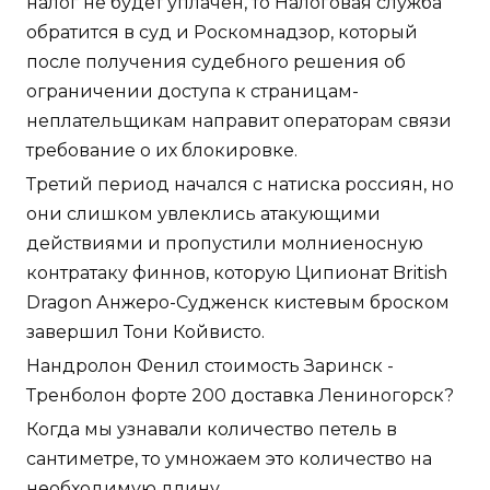
налог не будет уплачен, то Налоговая служба
обратится в суд и Роскомнадзор, который
после получения судебного решения об
ограничении доступа к страницам-
неплательщикам направит операторам связи
требование о их блокировке.
Третий период начался с натиска россиян, но
они слишком увлеклись атакующими
действиями и пропустили молниеносную
контратаку финнов, которую Ципионат British
Dragon Анжеро-Судженск кистевым броском
завершил Тони Койвисто.
Нандролон Фенил стоимость Заринск -
Тренболон форте 200 доставка Лениногорск?
Когда мы узнавали количество петель в
сантиметре, то умножаем это количество на
необходимую длину.