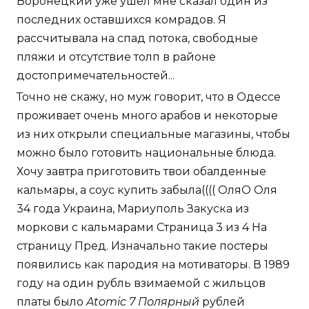
Воронецкий уже ушел мне сказал один из
последних оставшихся комрадов. Я
рассчитывала на спад потока, свободные
пляжи и отсутствие толп в районе
достопримечательностей...
Точно не скажу, но муж говорит, что в Одессе
проживает очень много арабов и некоторые
из них открыли специальные магазины, чтобы
можно было готовить национальные блюда.
Хочу завтра приготовить твои обалденные
кальмары, а соус купить забыла(((( ОляО Оля
34 года Украина, Мариуполь Закуска из
моркови с кальмарами Страница 3 из 4 На
страницу Пред. Изначально такие постеры
появились как пародия на мотиваторы. В 1989
году на один рубль взимаемой с жильцов
платы было
Atomic 7 Полярный
рублей