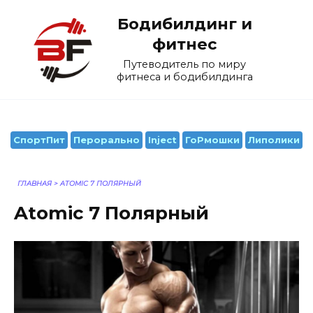
Перейти
Бодибилдинг и
к
содержанию
фитнес
Путеводитель по миру
фитнеса и бодибилдинга
СпортПит
Перорально
Inject
ГоРмошки
Липолики
ГЛАВНАЯ
>
ATOMIC 7 ПОЛЯРНЫЙ
Atomic 7 Полярный