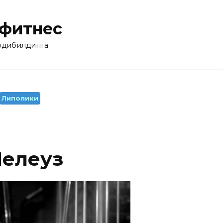
 фитнес
бодибилдинга
Липолики
Мелеуз