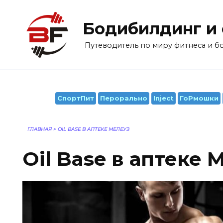
Перейти
к
Бодибилдинг и
содержанию
Путеводитель по миру фитнеса и 
СпортПит
Перорально
Inject
ГоРмошки
ГЛАВНАЯ
>
OIL BASE В АПТЕКЕ МЕЛЕУЗ
Oil Base в аптеке 