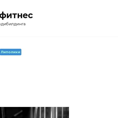
 фитнес
бодибилдинга
Липолики