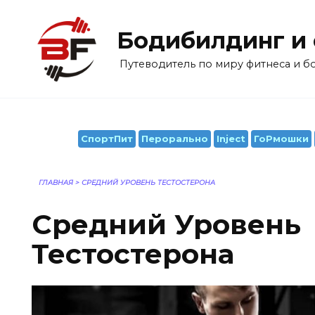
Перейти
к
Бодибилдинг и
содержанию
Путеводитель по миру фитнеса и 
СпортПит
Перорально
Inject
ГоРмошки
ГЛАВНАЯ
>
СРЕДНИЙ УРОВЕНЬ ТЕСТОСТЕРОНА
Средний Уровень
Тестостерона