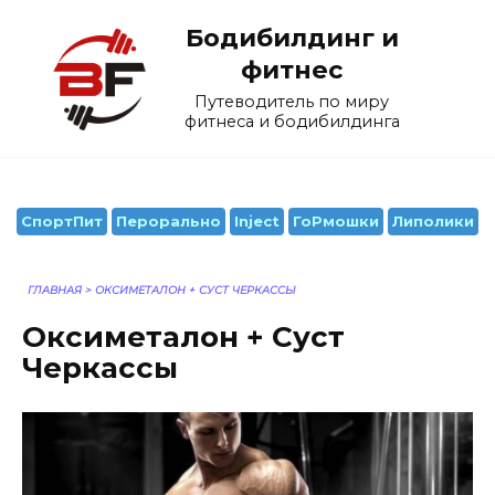
Перейти
Бодибилдинг и
к
содержанию
фитнес
Путеводитель по миру
фитнеса и бодибилдинга
СпортПит
Перорально
Inject
ГоРмошки
Липолики
ГЛАВНАЯ
>
ОКСИМЕТАЛОН + СУСТ ЧЕРКАССЫ
Оксиметалон + Суст
Черкассы