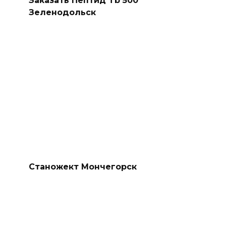
Заказать Пептид Tb 500
Зеленодольск
Станожект Мончегорск