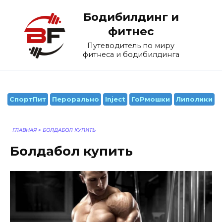
Перейти
Бодибилдинг и
к
содержанию
фитнес
Путеводитель по миру
фитнеса и бодибилдинга
СпортПит
Перорально
Inject
ГоРмошки
Липолики
ГЛАВНАЯ
>
БОЛДАБОЛ КУПИТЬ
Болдабол купить