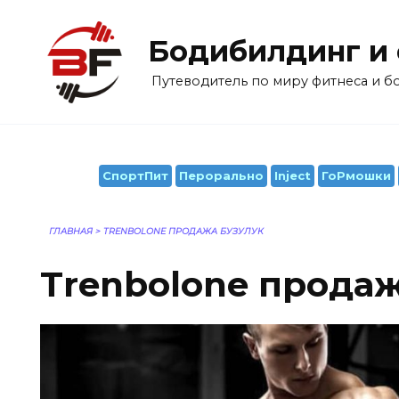
Перейти
к
Бодибилдинг и
содержанию
Путеводитель по миру фитнеса и 
СпортПит
Перорально
Inject
ГоРмошки
ГЛАВНАЯ
>
TRENBOLONE ПРОДАЖА БУЗУЛУК
Trenbolone прода