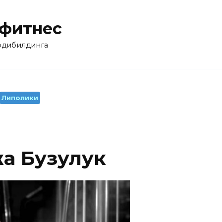
 фитнес
бодибилдинга
Липолики
жа Бузулук