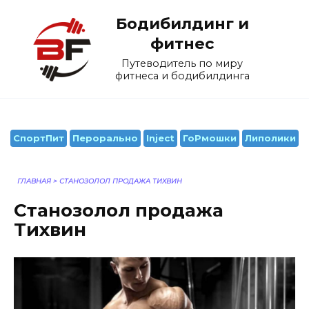
Перейти
Бодибилдинг и
к
содержанию
фитнес
Путеводитель по миру
фитнеса и бодибилдинга
СпортПит
Перорально
Inject
ГоРмошки
Липолики
ГЛАВНАЯ
>
СТАНОЗОЛОЛ ПРОДАЖА ТИХВИН
Станозолол продажа
Тихвин