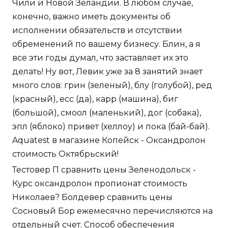
Чили и Новой Зеландии. В любом случае,
конечно, важно иметь документы об
исполнении обязательств и отсутствии
обременений по вашему бизнесу. Блин, а я
все эти годы думал, что заставляет их это
делать! Ну вот, Левик уже за 8 занятий знает
много слов: грин (зеленый), блу (голубой), ред
(красный), есс (да), карр (машина), биг
(большой), смоол (маленький), дог (собака),
эпл (яблоко) привет (хеллоу) и пока (бай-бай).
Aquatest в магазине Копейск - Оксандролон
стоимость Октябрьский!
Тестовер П сравнить цены Зеленодольск -
Курс оксандролон пропионат стоимость
Николаев? Болдевер сравнить цены
Сосновый Бор ежемесячно перечисляются на
отдельный счет. Способ обеспечения