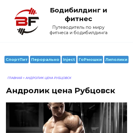
Перейти
Бодибилдинг и
к
содержанию
фитнес
Путеводитель по миру
фитнеса и бодибилдинга
СпортПит
Перорально
Inject
ГоРмошки
Липолики
ГЛАВНАЯ
>
АНДРОЛИК ЦЕНА РУБЦОВСК
Андролик цена Рубцовск