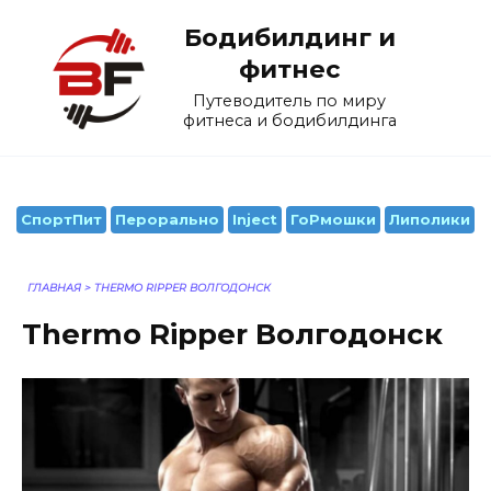
Перейти
Бодибилдинг и
к
содержанию
фитнес
Путеводитель по миру
фитнеса и бодибилдинга
СпортПит
Перорально
Inject
ГоРмошки
Липолики
ГЛАВНАЯ
>
THERMO RIPPER ВОЛГОДОНСК
Thermo Ripper Волгодонск