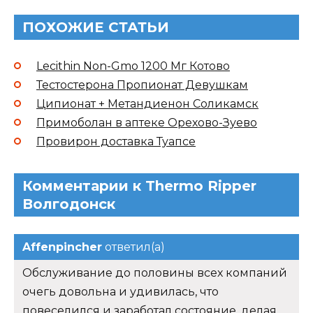
ПОХОЖИЕ СТАТЬИ
Lecithin Non-Gmo 1200 Мг Котово
Тестостерона Пропионат Девушкам
Ципионат + Метандиенон Соликамск
Примоболан в аптеке Орехово-Зуево
Провирон доставка Туапсе
Комментарии к Thermo Ripper
Волгодонск
Affenpincher
ответил(а)
Обслуживание до половины всех компаний
очегь довольна и удивилась, что
повеселился и заработал состояние, делая