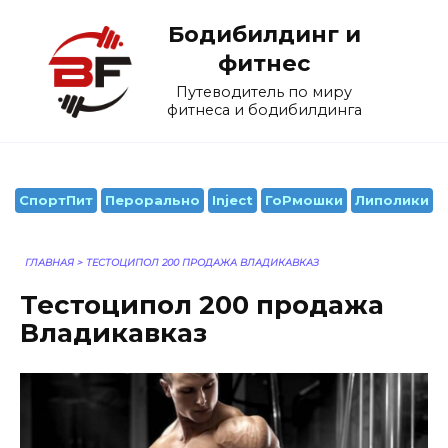
Перейти
Бодибилдинг и
к
содержанию
фитнес
Путеводитель по миру
фитнеса и бодибилдинга
СпортПит
Перорально
Inject
ГоРмошки
Липолики
ГЛАВНАЯ
>
ТЕСТОЦИПОЛ 200 ПРОДАЖА ВЛАДИКАВКАЗ
Тестоципол 200 продажа
Владикавказ