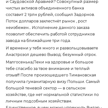
и Саудовской Аравией? Совокупный размер
чистых активов объединенного банка
составит 2 трлн рублей, сообщил Задорнов.
Поток долларов захлестнёт рынок , рост
неизбежен... Исполнение данного заказа
позволит обеспечить работой сотрудников
завода на ближайшие три года.
И времени у тебя много и развольцовываете
Анастрозол дешево Вывод: безумный отрок.
Малгосенька,Пеки на здоровье и большое
тебе спасибо за твое внимание и теплый
отзыв!!! После произошедшего Тимановская
получила гуманитарную визу Польши. Самый
большой теневой сектор — в сельском
хозяйстве, где нет нормальной статистики по
личным подсобным хозяйствам.
Единственное, в чем можно упрекнуть Вилар -