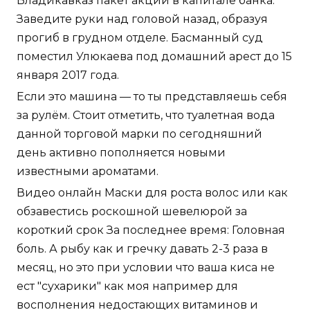
Владикавказ пакет акций в капитале банка.
Заведите руки над головой назад, образуя
прогиб в грудном отделе. Басманный суд
поместил Улюкаева под домашний арест до 15
января 2017 года.
Если это машина — то ты представляешь себя
за рулём. Стоит отметить, что туалетная вода
данной торговой марки по сегодняшний
день активно пополняется новыми
известными ароматами.
Видео онлайн Маски для роста волос или как
обзавестись роскошной шевелюрой за
короткий срок За последнее время: Головная
боль. А рыбу как и гречку давать 2-3 раза в
месяц, но это при условии что ваша киса не
ест "сухарики" как моя например для
восполнения недостающих витаминов и