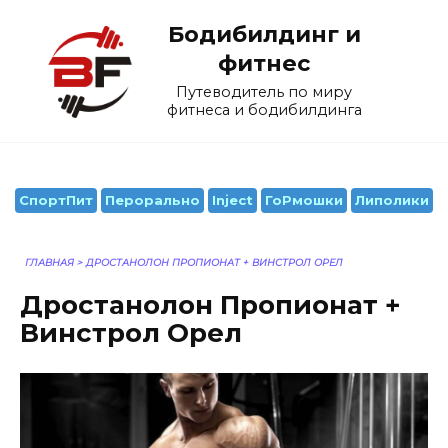
Перейти
Бодибилдинг и
к
содержанию
фитнес
Путеводитель по миру
фитнеса и бодибилдинга
СпортПит
Перорально
Inject
ГоРмошки
Липолики
ГЛАВНАЯ
>
ДРОСТАНОЛОН ПРОПИОНАТ + ВИНСТРОЛ ОРЕЛ
Дростанолон Пропионат +
Винстрол Орел