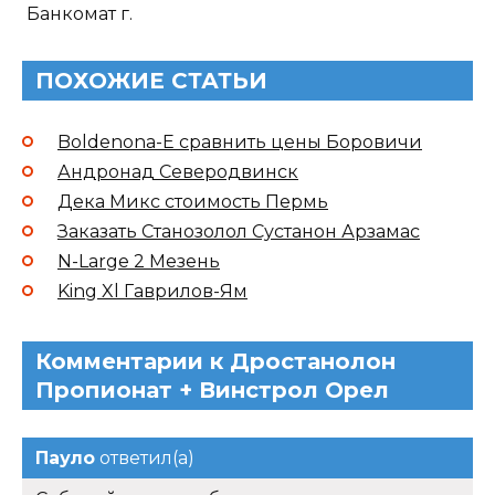
Банкомат г.
ПОХОЖИЕ СТАТЬИ
Boldenona-E сравнить цены Боровичи
Андронад Северодвинск
Дека Микс стоимость Пермь
Заказать Станозолол Сустанон Арзамас
N-Large 2 Мезень
King Xl Гаврилов-Ям
Комментарии к Дростанолон
Пропионат + Винстрол Орел
Пауло
ответил(а)