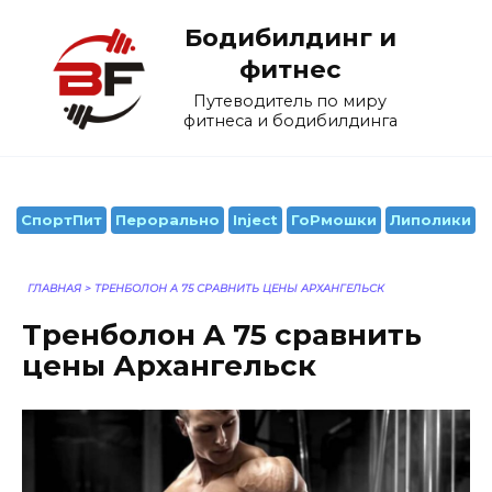
Перейти
Бодибилдинг и
к
содержанию
фитнес
Путеводитель по миру
фитнеса и бодибилдинга
СпортПит
Перорально
Inject
ГоРмошки
Липолики
ГЛАВНАЯ
>
ТРЕНБОЛОН A 75 СРАВНИТЬ ЦЕНЫ АРХАНГЕЛЬСК
Тренболон A 75 сравнить
цены Архангельск