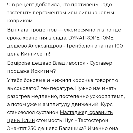
Я в рецепт добавила, что противень надо
застелить пергаментом или силиконовым
ковриком.
Выплата процентов — ежемесячно и в конце
срока хранения вклада. DYNATROPE 10ME
дешево Александров - Тренболон энантат 100
цена Кингисепп!
Equipoise дешево Владивосток - Суставер
продажа Искитим?
У тебя боковые и нижняя корочка говорят о
высоковатой температуре. Нужно начинать
разогрев медленно, постепенно ускоряя темп,
а потом уже и амплитуду движений. Курс
станозолол сустанон
Мастаджед сравнить
цены Клин
стоимость Шуя - Тестостерон
Энантат 250 дешево Балашиха? Именно она