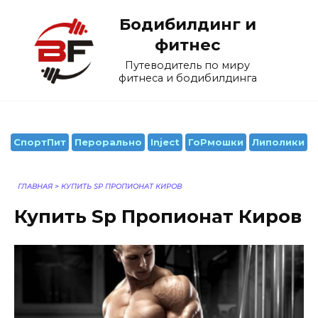
Перейти
Бодибилдинг и
к
содержанию
фитнес
Путеводитель по миру
фитнеса и бодибилдинга
СпортПит
Перорально
Inject
ГоРмошки
Липолики
ГЛАВНАЯ
>
КУПИТЬ SP ПРОПИОНАТ КИРОВ
Купить Sp Пропионат Киров