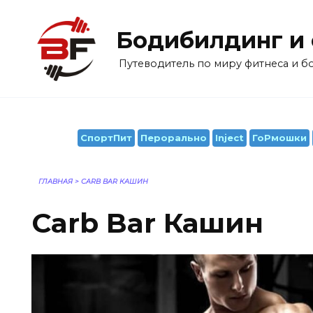
Перейти
к
Бодибилдинг и
содержанию
Путеводитель по миру фитнеса и 
СпортПит
Перорально
Inject
ГоРмошки
ГЛАВНАЯ
>
CARB BAR КАШИН
Carb Bar Кашин