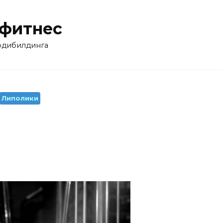
 фитнес
бодибилдинга
Липолики