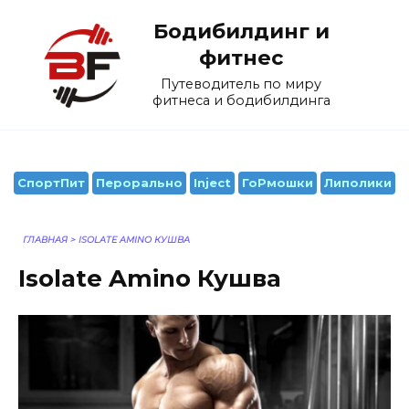
Перейти
Бодибилдинг и
к
содержанию
фитнес
Путеводитель по миру
фитнеса и бодибилдинга
СпортПит
Перорально
Inject
ГоРмошки
Липолики
ГЛАВНАЯ
>
ISOLATE AMINO КУШВА
Isolate Amino Кушва