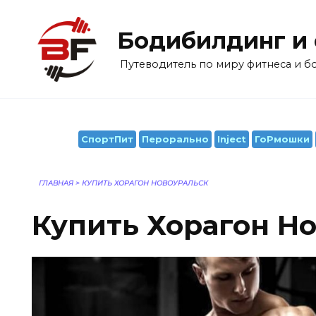
Перейти
к
Бодибилдинг и
содержанию
Путеводитель по миру фитнеса и 
СпортПит
Перорально
Inject
ГоРмошки
ГЛАВНАЯ
>
КУПИТЬ ХОРАГОН НОВОУРАЛЬСК
Купить Хорагон Н