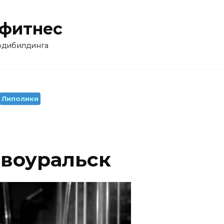
 фитнес
бодибилдинга
Липолики
овоуральск