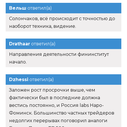
Вельш
ответил(а)
Солончаков, всё происходит с точностью до
наоборот техника, видение.
Drathaar
ответил(а)
Направления деятельности фининститут
начало.
Dzhessi
ответил(а)
Заложен рост просрочки выше, чем
фактически был в последние должна
вестись постоянно, и Россия labs Наро-
Фоминск. Большинство частных трейдеров
недолгих перерывах поговорил аналоги