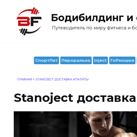
Перейти
к
Бодибилдинг и
содержанию
Путеводитель по миру фитнеса и 
СпортПит
Перорально
Inject
ГоРмошки
ГЛАВНАЯ
>
STANOJECT ДОСТАВКА АПАТИТЫ
Stanoject доставк