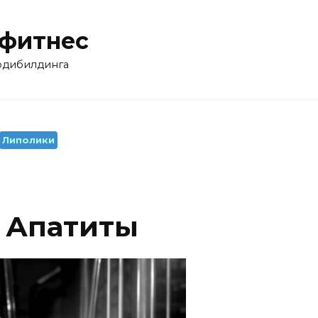
 фитнес
бодибилдинга
Липолики
а Апатиты