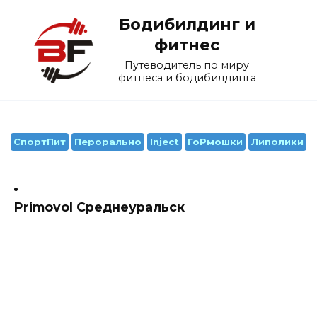
Перейти
Бодибилдинг и
к
содержанию
фитнес
Путеводитель по миру
фитнеса и бодибилдинга
СпортПит
Перорально
Inject
ГоРмошки
Липолики
Primovol Среднеуральск