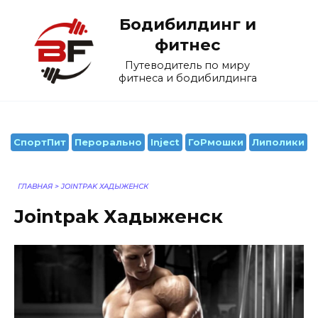
Перейти
Бодибилдинг и
к
содержанию
фитнес
Путеводитель по миру
фитнеса и бодибилдинга
СпортПит
Перорально
Inject
ГоРмошки
Липолики
ГЛАВНАЯ
>
JOINTPAK ХАДЫЖЕНСК
Jointpak Хадыженск