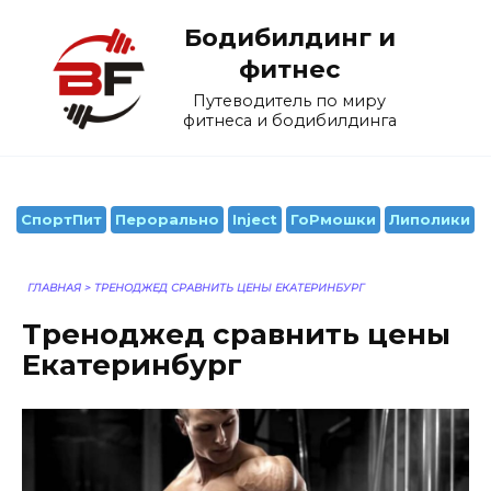
Перейти
Бодибилдинг и
к
содержанию
фитнес
Путеводитель по миру
фитнеса и бодибилдинга
СпортПит
Перорально
Inject
ГоРмошки
Липолики
ГЛАВНАЯ
>
ТРЕНОДЖЕД СРАВНИТЬ ЦЕНЫ ЕКАТЕРИНБУРГ
Треноджед сравнить цены
Екатеринбург