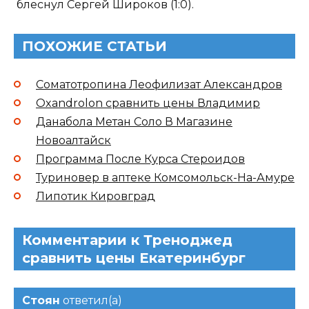
блеснул Сергей Широков (1:0).
ПОХОЖИЕ СТАТЬИ
Соматотропина Леофилизат Александров
Oxandrolon сравнить цены Владимир
Данабола Метан Соло В Магазине
Новоалтайск
Программа После Курса Стероидов
Туриновер в аптеке Комсомольск-На-Амуре
Липотик Кировград
Комментарии к Треноджед
сравнить цены Екатеринбург
Стоян
ответил(а)