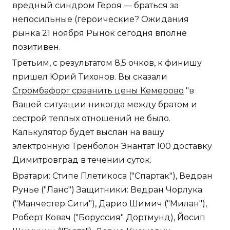
вредный синдром Героя — браться за
непосильные (героические? Ожидания
рынка 21 ноября Рынок сегодня вполне
позитивен.
Третьим, с результатом 8,5 очков, к финишу
пришел Юрий Тихонов. Вы сказали
Стромбафорт сравнить цены Кемерово
"в
Вашей ситуации никогда между братом и
сестрой теплых отношений не было.
Калькулятор будет выслан на вашу
электронную Тренболон Энантат 100 доставку
Димитровград в течении суток.
Вратари: Стипе Плетикоса ("Спартак"), Ведран
Рунье ("Ланс") Защитники: Ведран Чорлука
("Манчестер Сити"), Дарио Шимич ("Милан"),
Роберт Ковач ("Боруссия" Дортмунд), Йосип