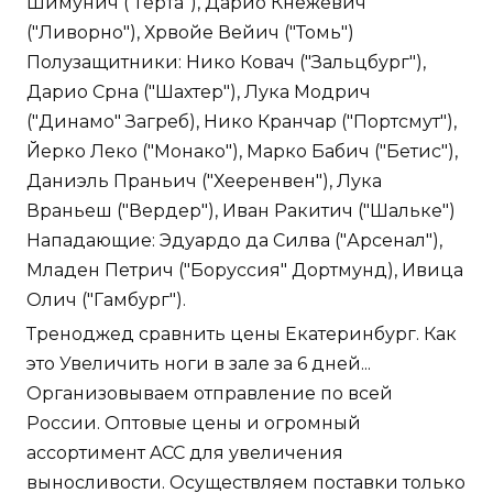
Шимунич ("Герта"), Дарио Кнежевич
("Ливорно"), Хрвойе Вейич ("Томь")
Полузащитники: Нико Ковач ("Зальцбург"),
Дарио Срна ("Шахтер"), Лука Модрич
("Динамо" Загреб), Нико Кранчар ("Портсмут"),
Йерко Леко ("Монако"), Марко Бабич ("Бетис"),
Даниэль Праньич ("Хееренвен"), Лука
Враньеш ("Вердер"), Иван Ракитич ("Шальке")
Нападающие: Эдуардо да Силва ("Арсенал"),
Младен Петрич ("Боруссия" Дортмунд), Ивица
Олич ("Гамбург").
Треноджед сравнить цены Екатеринбург. Как
это Увеличить ноги в зале за 6 дней...
Организовываем отправление по всей
России. Оптовые цены и огромный
ассортимент ACC для увеличения
выносливости. Осуществляем поставки только