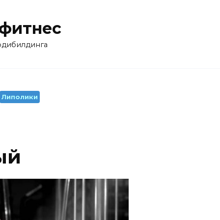
 фитнес
бодибилдинга
Липолики
ый