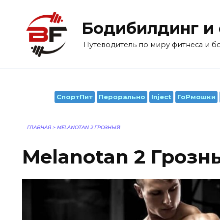
Перейти
к
Бодибилдинг и
содержанию
Путеводитель по миру фитнеса и 
СпортПит
Перорально
Inject
ГоРмошки
ГЛАВНАЯ
>
MELANOTAN 2 ГРОЗНЫЙ
Melanotan 2 Грозн