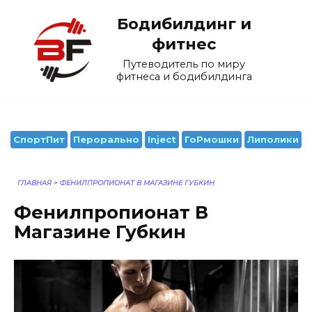
Перейти
Бодибилдинг и
к
содержанию
фитнес
Путеводитель по миру
фитнеса и бодибилдинга
СпортПит
Перорально
Inject
ГоРмошки
Липолики
ГЛАВНАЯ
>
ФЕНИЛПРОПИОНАТ В МАГАЗИНЕ ГУБКИН
Фенилпропионат В
Магазине Губкин