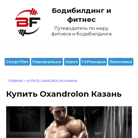
Перейти
Бодибилдинг и
к
содержанию
фитнес
Путеводитель по миру
фитнеса и бодибилдинга
СпортПит
Перорально
Inject
ГоРмошки
Липолики
ГЛАВНАЯ
>
КУПИТЬ OXANDROLON КАЗАНЬ
Купить Oxandrolon Казань