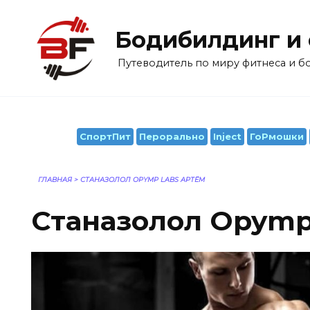
Перейти
к
Бодибилдинг и
содержанию
Путеводитель по миру фитнеса и 
СпортПит
Перорально
Inject
ГоРмошки
ГЛАВНАЯ
>
СТАНАЗОЛОЛ OPYMP LABS АРТЁМ
Станазолол Opymp