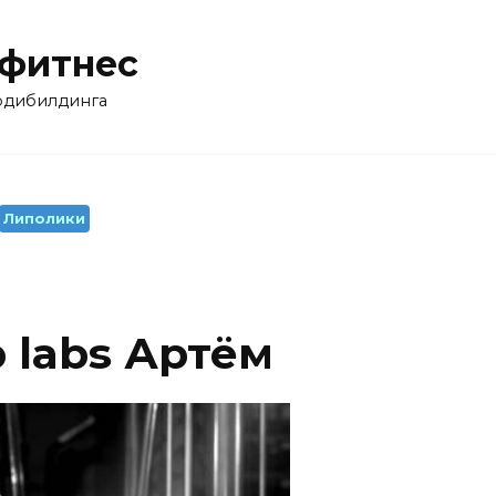
 фитнес
бодибилдинга
Липолики
 labs Артём