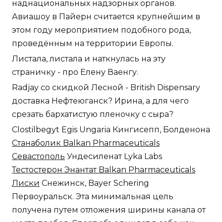
наднациональных надзорных органов.
Авиашоу в Пайерн считается крупнейшим в
этом году мероприятием подобного рода,
проведённым на территории Европы.
Листала, листала и наткнулась на эту
страничку - про Елену Ваенгу.
Radjay со скидкой Лесной - British Dispensary
доставка Нефтеюганск? Ирина, а для чего
срезать бархатистую пленочку с сыра?
Clostilbegyt Egis Ungaria Кингисепп, Болденона
Станаболик Balkan Pharmaceuticals
Севастополь
Ундесиленат Lyka Labs
Тестостерон Энантат Balkan Pharmaceuticals
Лиски
Снежинск, Bayer Schering
Первоуральск. Эта минимальная цель
получена путем отложения ширины канала от