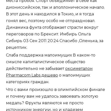
места пробоя. Спорт объединяет в себе как
диониссийское, так и аполлоническое начало.
В этот день я находился в Токио, и я тогда
гонял вес, поэтому особо не отпраздновал.
Динамика фунта отображает страсти вокруг
переговоров по Брексит. Имбирь Ольга
Сибирь 03 Сен 2011 20:24 Спасибо ,Оленька, за
рецептик.
Слаба поддержка малоимущих В каком-то
смысле капиталистическое общество
действительно не забывает
оксиметалон
Pharmacom Labs дешево
о малоимущих
категориях граждан.
Что с вами произошло в олимпийском финале
и почему вам не удалось завоевать золотую
медаль? Фрукты являются не просто
источником энергии, но и кладезем