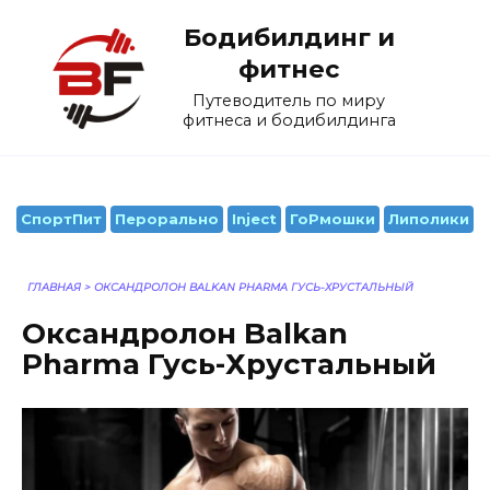
Перейти
Бодибилдинг и
к
содержанию
фитнес
Путеводитель по миру
фитнеса и бодибилдинга
СпортПит
Перорально
Inject
ГоРмошки
Липолики
ГЛАВНАЯ
>
ОКСАНДРОЛОН BALKAN PHARMA ГУСЬ-ХРУСТАЛЬНЫЙ
Оксандролон Balkan
Pharma Гусь-Хрустальный